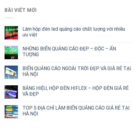
BÀI VIẾT MỚI
Làm hộp đèn led quảng cáo chất lượng với nhiều
ưu việt
NHỮNG BIỂN QUẢNG CÁO ĐẸP – ĐỘC – ẤN
TƯỢNG
BIỂN QUẢNG CÁO NGOÀI TRỜI ĐẸP VÀ GIÁ RẺ TẠI
HÀ NỘI
BẢNG HIỆU, HỘP ĐÈN HIFLEX – HỘP ĐÈN GIÁ RẺ
VÀ ĐẸP
TOP 5 ĐỊA CHỈ LÀM BIỂN QUẢNG CÁO GIÁ RẺ TẠI
HÀ NỘI