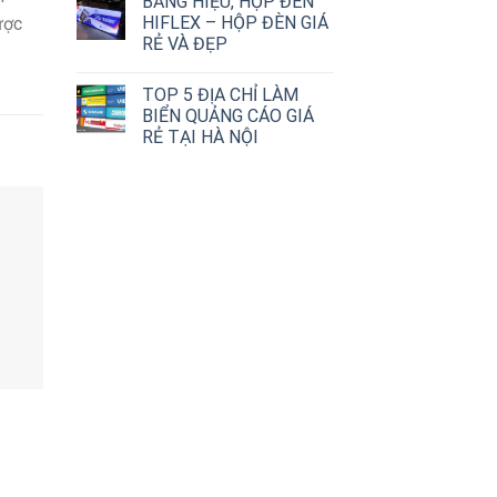
BẢNG HIỆU, HỘP ĐÈN
HIFLEX – HỘP ĐÈN GIÁ
ược
RẺ VÀ ĐẸP
TOP 5 ĐỊA CHỈ LÀM
BIỂN QUẢNG CÁO GIÁ
RẺ TẠI HÀ NỘI