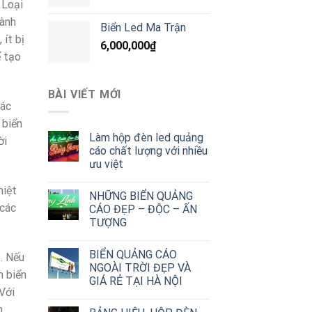
 Loại
hành
Biển Led Ma Trận
 ít bị
6,000,000
₫
ể tạo
BÀI VIẾT MỚI
các
 biển
Làm hộp đèn led quảng
ời
cáo chất lượng với nhiều
ưu việt
hiệt
NHỮNG BIỂN QUẢNG
 các
CÁO ĐẸP – ĐỘC – ẤN
TƯỢNG
BIỂN QUẢNG CÁO
. Nếu
NGOÀI TRỜI ĐẸP VÀ
m biển
GIÁ RẺ TẠI HÀ NỘI
Với
n