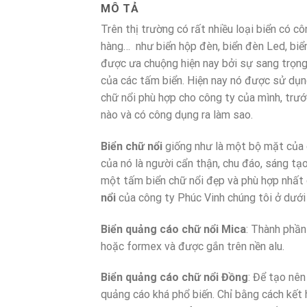
MÔ TẢ
Trên thị trường có rất nhiều loại biển có c
hàng… như biển hộp đèn, biển đèn Led, biể
được ưa chuộng hiện nay bởi sự sang trọng,
của các tấm biển. Hiện nay nó được sử dụng
chữ nổi phù hợp cho công ty của mình, trướ
nào và có công dụng ra làm sao.
Biển chữ nổi
giống như là một bộ mặt của c
của nó là người cẩn thận, chu đáo, sáng tạ
một tấm biển chữ nổi đẹp và phù hợp nhất
nổi
của công ty Phúc Vinh chúng tôi ở dưới
Biển quảng cáo chữ nổi Mica
: Thành phần
hoặc formex và được gắn trên nền alu.
Biển quảng cáo chữ nổi Đồng
: Để tạo nên
quảng cáo khá phổ biến. Chỉ bằng cách kết