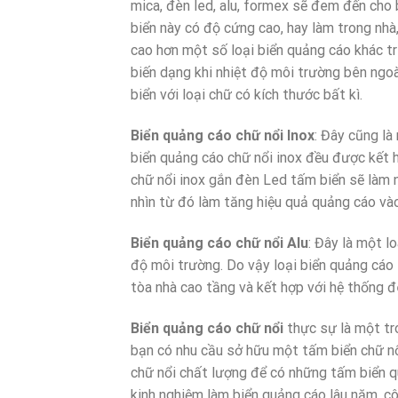
mica, đèn led, alu, formex sẽ đem đến cho
biển này có độ cứng cao, hay làm trong nhà
cao hơn một số loại biển quảng cáo khác trên
biến dạng khi nhiệt độ môi trường bên ngo
biển với loại chữ có kích thước bất kì.
Biển quảng cáo chữ nổi Inox
: Đây cũng là
biển quảng cáo chữ nổi inox đều được kết h
chữ nổi inox gắn đèn Led tấm biển sẽ làm n
nhìn từ đó làm tăng hiệu quả quảng cáo và
Biển quảng cáo chữ nổi Alu
: Đây là một l
độ môi trường. Do vậy loại biển quảng cáo
tòa nhà cao tầng và kết hợp với hệ thống 
Biển quảng cáo chữ nổi
thực sự là một tr
bạn có nhu cầu sở hữu một tấm biển chữ nổ
chữ nổi chất lượng để có những tấm biển q
kinh nghiệm làm biển quảng cáo lâu năm, c