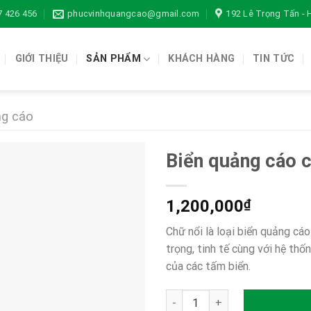
7 426 456
phucvinhquangcao@gmail.com
192 Lê Trọng Tấn -
GIỚI THIỆU
SẢN PHẨM
KHÁCH HÀNG
TIN TỨC
ng cáo
Biển quảng cáo c
1,200,000
₫
Chữ nổi là loại biển quảng cá
trọng, tinh tế cùng với hệ th
của các tấm biển.
Biển quảng cáo chữ nổi số lư