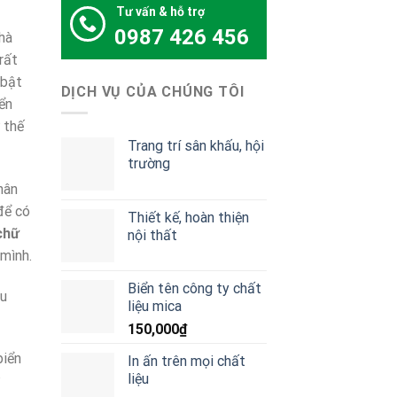
Tư vấn & hỗ trợ
hà
rất
 bật
DỊCH VỤ CỦA CHÚNG TÔI
ển
 thế
Trang trí sân khấu, hội
trường
hân
để có
Thiết kế, hoàn thiện
chữ
nội thất
mình.
Biển tên công ty chất
lu
liệu mica
150,000
₫
biển
In ấn trên mọi chất
liệu