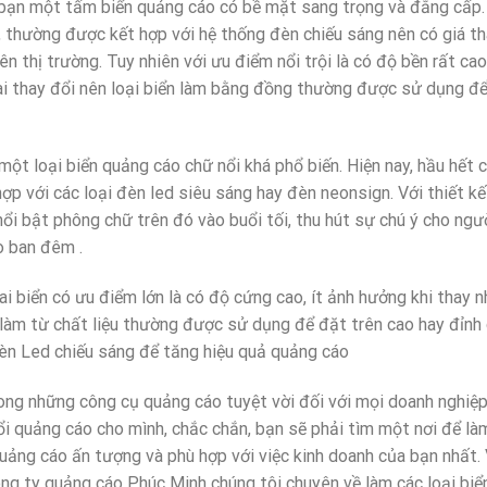
 bạn một tấm biển quảng cáo có bề mặt sang trọng và đẳng cấp.
, thường được kết hợp với hệ thống đèn chiếu sáng nên có giá t
 thị trường. Tuy nhiên với ưu điểm nổi trội là có độ bền rất cao,
ài thay đổi nên loại biển làm bằng đồng thường được sử dụng đ
 một loại biển quảng cáo chữ nổi khá phổ biến. Hiện nay, hầu hết 
ợp với các loại đèn led siêu sáng hay đèn neonsign. Với thiết kế
ổi bật phông chữ trên đó vào buổi tối, thu hút sự chú ý cho ngư
o ban đêm .
oai biển có ưu điểm lớn là có độ cứng cao, ít ảnh hưởng khi thay n
 làm từ chất liệu thường được sử dụng để đặt trên cao hay đỉnh
đèn Led chiếu sáng để tăng hiệu quả quảng cáo
ong những công cụ quảng cáo tuyệt vời đối với mọi doanh nghiệp
i quảng cáo cho mình, chắc chắn, bạn sẽ phải tìm một nơi để là
uảng cáo ấn tượng và phù hợp với việc kinh doanh của bạn nhất. 
ông ty quảng cáo Phúc Minh chúng tôi chuyên về làm các loại biể