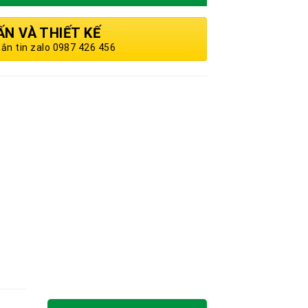
ẤN VÀ THIẾT KẾ
hắn tin zalo 0987 426 456