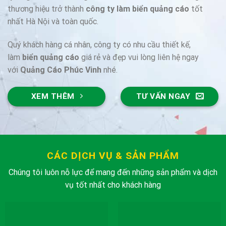
thương hiệu trở thành
công ty làm biển quảng cáo
tốt
nhất Hà Nội và toàn quốc.
Quý khách hàng cá nhân, công ty có nhu cầu thiết kế,
làm
biển quảng cáo
giá rẻ và đẹp vui lòng liên hệ ngay
với
Quảng Cáo Phúc Vinh
nhé.
XEM THÊM
TƯ VẤN NGAY
CÁC DỊCH VỤ & SẢN PHẨM
Chúng tôi luôn nỗ lực để mang đến những sản phẩm và dịch
vụ tốt nhất cho khách hàng