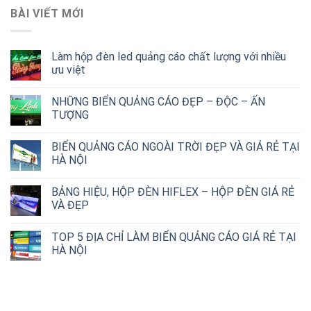
BÀI VIẾT MỚI
Làm hộp đèn led quảng cáo chất lượng với nhiều
ưu việt
NHỮNG BIỂN QUẢNG CÁO ĐẸP – ĐỘC – ẤN
TƯỢNG
BIỂN QUẢNG CÁO NGOÀI TRỜI ĐẸP VÀ GIÁ RẺ TẠI
HÀ NỘI
BẢNG HIỆU, HỘP ĐÈN HIFLEX – HỘP ĐÈN GIÁ RẺ
VÀ ĐẸP
TOP 5 ĐỊA CHỈ LÀM BIỂN QUẢNG CÁO GIÁ RẺ TẠI
HÀ NỘI