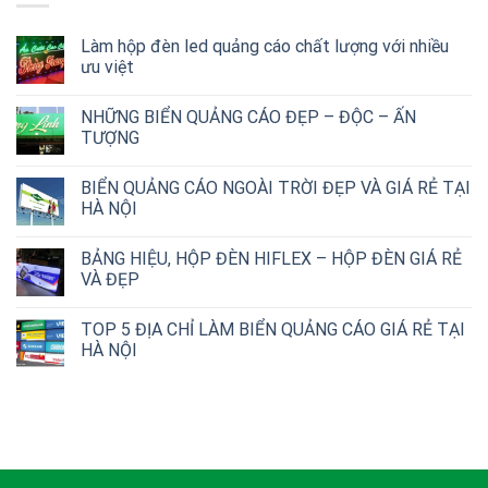
Làm hộp đèn led quảng cáo chất lượng với nhiều
ưu việt
NHỮNG BIỂN QUẢNG CÁO ĐẸP – ĐỘC – ẤN
TƯỢNG
BIỂN QUẢNG CÁO NGOÀI TRỜI ĐẸP VÀ GIÁ RẺ TẠI
HÀ NỘI
BẢNG HIỆU, HỘP ĐÈN HIFLEX – HỘP ĐÈN GIÁ RẺ
VÀ ĐẸP
TOP 5 ĐỊA CHỈ LÀM BIỂN QUẢNG CÁO GIÁ RẺ TẠI
HÀ NỘI