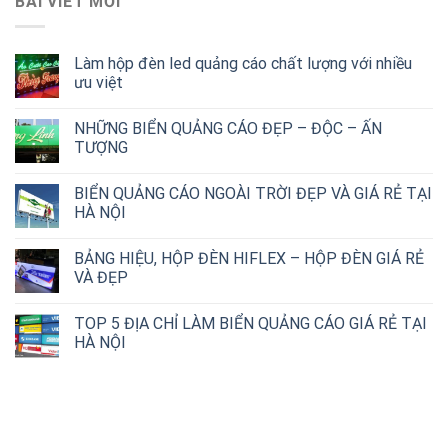
BÀI VIẾT MỚI
Làm hộp đèn led quảng cáo chất lượng với nhiều
ưu việt
NHỮNG BIỂN QUẢNG CÁO ĐẸP – ĐỘC – ẤN
TƯỢNG
BIỂN QUẢNG CÁO NGOÀI TRỜI ĐẸP VÀ GIÁ RẺ TẠI
HÀ NỘI
BẢNG HIỆU, HỘP ĐÈN HIFLEX – HỘP ĐÈN GIÁ RẺ
VÀ ĐẸP
TOP 5 ĐỊA CHỈ LÀM BIỂN QUẢNG CÁO GIÁ RẺ TẠI
HÀ NỘI