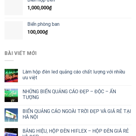
1,000,000
₫
Biển phòng ban
100,000
₫
BÀI VIẾT MỚI
Làm hộp đèn led quảng cáo chất lượng với nhiều
ưu việt
NHỮNG BIỂN QUẢNG CÁO ĐẸP – ĐỘC – ẤN
TƯỢNG
BIỂN QUẢNG CÁO NGOÀI TRỜI ĐẸP VÀ GIÁ RẺ TẠI
HÀ NỘI
BẢNG HIỆU, HỘP ĐÈN HIFLEX – HỘP ĐÈN GIÁ RẺ