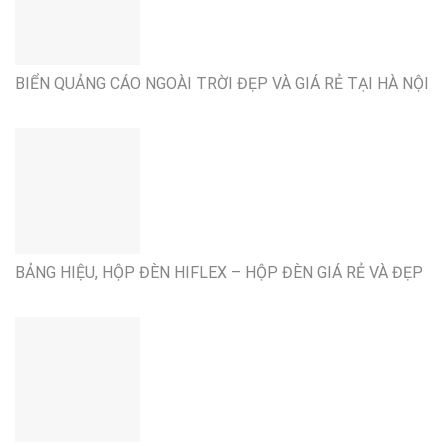
BIỂN QUẢNG CÁO NGOÀI TRỜI ĐẸP VÀ GIÁ RẺ TẠI HÀ NỘI
BẢNG HIỆU, HỘP ĐÈN HIFLEX – HỘP ĐÈN GIÁ RẺ VÀ ĐẸP