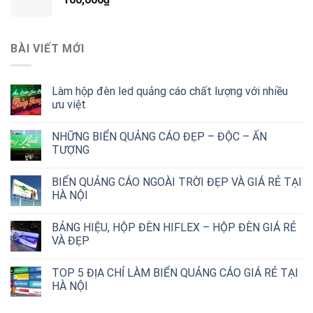
BÀI VIẾT MỚI
Làm hộp đèn led quảng cáo chất lượng với nhiều
ưu việt
NHỮNG BIỂN QUẢNG CÁO ĐẸP – ĐỘC – ẤN
TƯỢNG
BIỂN QUẢNG CÁO NGOÀI TRỜI ĐẸP VÀ GIÁ RẺ TẠI
HÀ NỘI
BẢNG HIỆU, HỘP ĐÈN HIFLEX – HỘP ĐÈN GIÁ RẺ
VÀ ĐẸP
TOP 5 ĐỊA CHỈ LÀM BIỂN QUẢNG CÁO GIÁ RẺ TẠI
HÀ NỘI