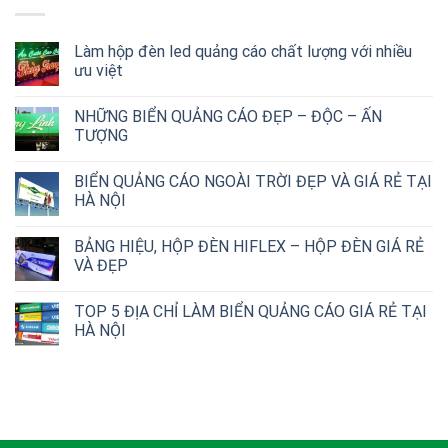
Làm hộp đèn led quảng cáo chất lượng với nhiều
ưu việt
NHỮNG BIỂN QUẢNG CÁO ĐẸP – ĐỘC – ẤN
TƯỢNG
BIỂN QUẢNG CÁO NGOÀI TRỜI ĐẸP VÀ GIÁ RẺ TẠI
HÀ NỘI
BẢNG HIỆU, HỘP ĐÈN HIFLEX – HỘP ĐÈN GIÁ RẺ
VÀ ĐẸP
TOP 5 ĐỊA CHỈ LÀM BIỂN QUẢNG CÁO GIÁ RẺ TẠI
HÀ NỘI