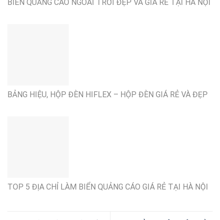
BIỂN QUẢNG CÁO NGOÀI TRỜI ĐẸP VÀ GIÁ RẺ TẠI HÀ NỘI
BẢNG HIỆU, HỘP ĐÈN HIFLEX – HỘP ĐÈN GIÁ RẺ VÀ ĐẸP
TOP 5 ĐỊA CHỈ LÀM BIỂN QUẢNG CÁO GIÁ RẺ TẠI HÀ NỘI