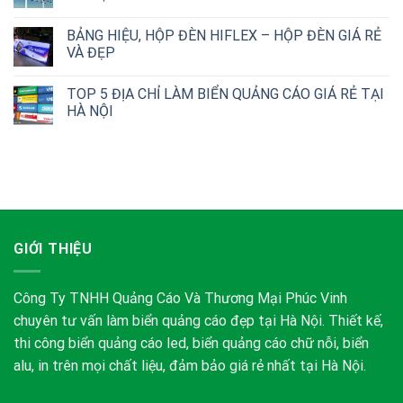
BẢNG HIỆU, HỘP ĐÈN HIFLEX – HỘP ĐÈN GIÁ RẺ
VÀ ĐẸP
TOP 5 ĐỊA CHỈ LÀM BIỂN QUẢNG CÁO GIÁ RẺ TẠI
HÀ NỘI
GIỚI THIỆU
Công Ty TNHH Quảng Cáo Và Thương Mại Phúc Vinh
chuyên tư vấn làm biển quảng cáo đẹp tại Hà Nội. Thiết kế,
thi công biển quảng cáo led, biển quảng cáo chữ nỗi, biển
alu, in trên mọi chất liệu, đảm bảo giá rẻ nhất tại Hà Nội.