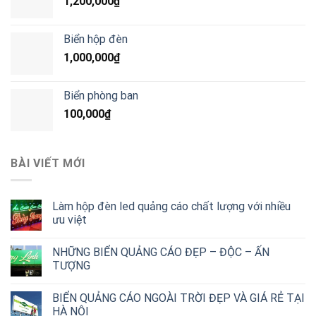
1,200,000
₫
Biển hộp đèn
1,000,000
₫
Biển phòng ban
100,000
₫
BÀI VIẾT MỚI
Làm hộp đèn led quảng cáo chất lượng với nhiều
ưu việt
NHỮNG BIỂN QUẢNG CÁO ĐẸP – ĐỘC – ẤN
TƯỢNG
BIỂN QUẢNG CÁO NGOÀI TRỜI ĐẸP VÀ GIÁ RẺ TẠI
HÀ NỘI