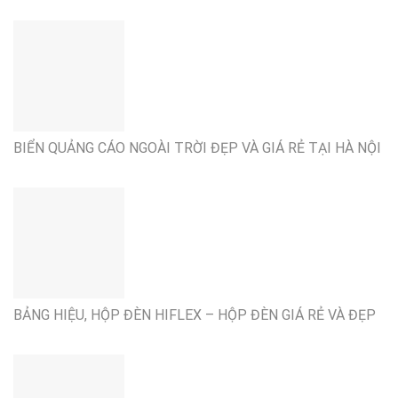
BIỂN QUẢNG CÁO NGOÀI TRỜI ĐẸP VÀ GIÁ RẺ TẠI HÀ NỘI
BẢNG HIỆU, HỘP ĐÈN HIFLEX – HỘP ĐÈN GIÁ RẺ VÀ ĐẸP