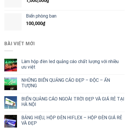
1,000,000
₫
Biển phòng ban
100,000
₫
BÀI VIẾT MỚI
Làm hộp đèn led quảng cáo chất lượng với nhiều
ưu việt
NHỮNG BIỂN QUẢNG CÁO ĐẸP – ĐỘC – ẤN
TƯỢNG
BIỂN QUẢNG CÁO NGOÀI TRỜI ĐẸP VÀ GIÁ RẺ TẠI
HÀ NỘI
BẢNG HIỆU, HỘP ĐÈN HIFLEX – HỘP ĐÈN GIÁ RẺ
VÀ ĐẸP