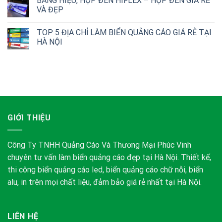
BẢNG HIỆU, HỘP ĐÈN HIFLEX – HỘP ĐÈN GIÁ RẺ
VÀ ĐẸP
TOP 5 ĐỊA CHỈ LÀM BIỂN QUẢNG CÁO GIÁ RẺ TẠI
HÀ NỘI
GIỚI THIỆU
Công Ty TNHH Quảng Cáo Và Thương Mại Phúc Vinh
chuyên tư vấn làm biển quảng cáo đẹp tại Hà Nội. Thiết kế,
thi công biển quảng cáo led, biển quảng cáo chữ nỗi, biển
alu, in trên mọi chất liệu, đảm bảo giá rẻ nhất tại Hà Nội.
LIÊN HỆ