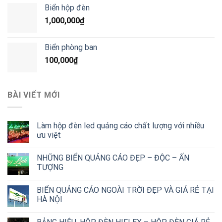
Biển hộp đèn
1,000,000
₫
Biển phòng ban
100,000
₫
BÀI VIẾT MỚI
Làm hộp đèn led quảng cáo chất lượng với nhiều
ưu việt
NHỮNG BIỂN QUẢNG CÁO ĐẸP – ĐỘC – ẤN
TƯỢNG
BIỂN QUẢNG CÁO NGOÀI TRỜI ĐẸP VÀ GIÁ RẺ TẠI
HÀ NỘI