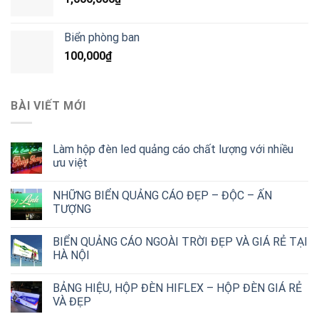
Biển phòng ban
100,000
₫
BÀI VIẾT MỚI
Làm hộp đèn led quảng cáo chất lượng với nhiều
ưu việt
NHỮNG BIỂN QUẢNG CÁO ĐẸP – ĐỘC – ẤN
TƯỢNG
BIỂN QUẢNG CÁO NGOÀI TRỜI ĐẸP VÀ GIÁ RẺ TẠI
HÀ NỘI
BẢNG HIỆU, HỘP ĐÈN HIFLEX – HỘP ĐÈN GIÁ RẺ
VÀ ĐẸP