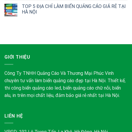
TOP 5 ĐỊA CHỈ LÀM BIỂN QUẢNG CÁO GIÁ RẺ TẠI
HÀ NỘI
GIỚI THIỆU
Công Ty TNHH Quảng Cáo Và Thương Mại Phúc Vinh
chuyên tư vấn làm biển quảng cáo đẹp tại Hà Nội. Thiết kế,
thi công biển quảng cáo led, biển quảng cáo chữ nỗi, biển
alu, in trên mọi chất liệu, đảm bảo giá rẻ nhất tại Hà Nội.
LIÊN HỆ
VPGD: 192 Lê Trọng Tấn, La Khê, Hà Đông, Hà Nội