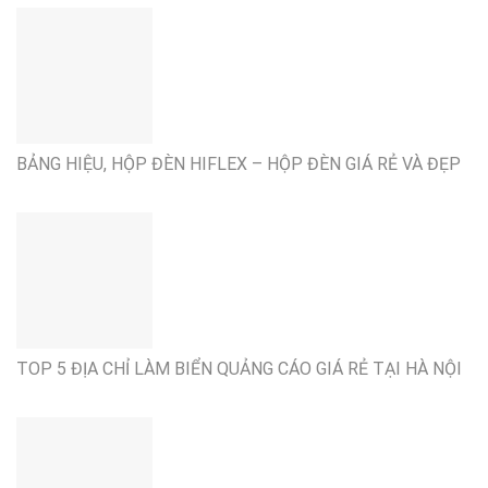
BẢNG HIỆU, HỘP ĐÈN HIFLEX – HỘP ĐÈN GIÁ RẺ VÀ ĐẸP
TOP 5 ĐỊA CHỈ LÀM BIỂN QUẢNG CÁO GIÁ RẺ TẠI HÀ NỘI