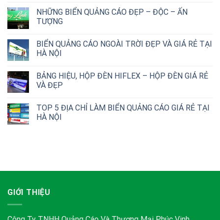
NHỮNG BIỂN QUẢNG CÁO ĐẸP – ĐỘC – ẤN
TƯỢNG
BIỂN QUẢNG CÁO NGOÀI TRỜI ĐẸP VÀ GIÁ RẺ TẠI
HÀ NỘI
BẢNG HIỆU, HỘP ĐÈN HIFLEX – HỘP ĐÈN GIÁ RẺ
VÀ ĐẸP
TOP 5 ĐỊA CHỈ LÀM BIỂN QUẢNG CÁO GIÁ RẺ TẠI
HÀ NỘI
GIỚI THIỆU
Công Ty TNHH Quảng Cáo Và Thương Mại Phúc Vinh