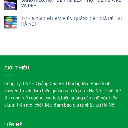
BẢNG HIỆU, HỘP ĐÈN HIFLEX – HỘP ĐÈN GIÁ RẺ
VÀ ĐẸP
TOP 5 ĐỊA CHỈ LÀM BIỂN QUẢNG CÁO GIÁ RẺ TẠI
HÀ NỘI
GIỚI THIỆU
Công Ty TNHH Quảng Cáo Và Thương Mại Phúc Vinh
chuyên tư vấn làm biển quảng cáo đẹp tại Hà Nội. Thiết kế,
thi công biển quảng cáo led, biển quảng cáo chữ nỗi, biển
alu, in trên mọi chất liệu, đảm bảo giá rẻ nhất tại Hà Nội.
LIÊN HỆ