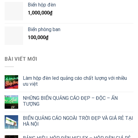
Biển hộp đèn
1,000,000
₫
Biển phòng ban
100,000
₫
BÀI VIẾT MỚI
Làm hộp đèn led quảng cáo chất lượng với nhiều
ưu việt
NHỮNG BIỂN QUẢNG CÁO ĐẸP – ĐỘC – ẤN
TƯỢNG
BIỂN QUẢNG CÁO NGOÀI TRỜI ĐẸP VÀ GIÁ RẺ TẠI
HÀ NỘI