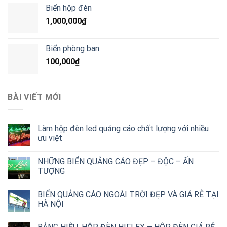
Biển hộp đèn
1,000,000
₫
Biển phòng ban
100,000
₫
BÀI VIẾT MỚI
Làm hộp đèn led quảng cáo chất lượng với nhiều
ưu việt
NHỮNG BIỂN QUẢNG CÁO ĐẸP – ĐỘC – ẤN
TƯỢNG
BIỂN QUẢNG CÁO NGOÀI TRỜI ĐẸP VÀ GIÁ RẺ TẠI
HÀ NỘI