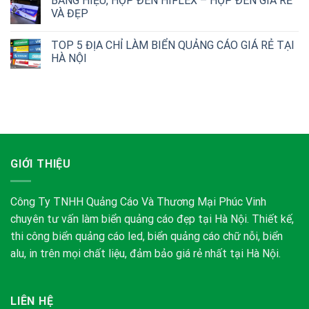
BẢNG HIỆU, HỘP ĐÈN HIFLEX – HỘP ĐÈN GIÁ RẺ
VÀ ĐẸP
TOP 5 ĐỊA CHỈ LÀM BIỂN QUẢNG CÁO GIÁ RẺ TẠI
HÀ NỘI
GIỚI THIỆU
Công Ty TNHH Quảng Cáo Và Thương Mại Phúc Vinh
chuyên tư vấn làm biển quảng cáo đẹp tại Hà Nội. Thiết kế,
thi công biển quảng cáo led, biển quảng cáo chữ nỗi, biển
alu, in trên mọi chất liệu, đảm bảo giá rẻ nhất tại Hà Nội.
LIÊN HỆ