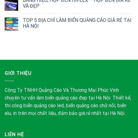
BẢNG HIỆU, HỘP ĐÈN HIFLEX – HỘP ĐÈN GIÁ RẺ
VÀ ĐẸP
TOP 5 ĐỊA CHỈ LÀM BIỂN QUẢNG CÁO GIÁ RẺ TẠI
HÀ NỘI
GIỚI THIỆU
Công Ty TNHH Quảng Cáo Và Thương Mại Phúc Vinh
chuyên tư vấn làm biển quảng cáo đẹp tại Hà Nội. Thiết kế,
thi công biển quảng cáo led, biển quảng cáo chữ nỗi, biển
alu, in trên mọi chất liệu, đảm bảo giá rẻ nhất tại Hà Nội.
LIÊN HỆ