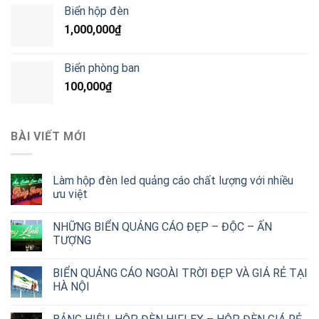
Biển hộp đèn
1,000,000
₫
Biển phòng ban
100,000
₫
BÀI VIẾT MỚI
Làm hộp đèn led quảng cáo chất lượng với nhiều
ưu việt
NHỮNG BIỂN QUẢNG CÁO ĐẸP – ĐỘC – ẤN
TƯỢNG
BIỂN QUẢNG CÁO NGOÀI TRỜI ĐẸP VÀ GIÁ RẺ TẠI
HÀ NỘI