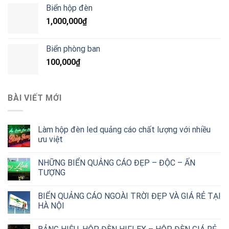
Biển hộp đèn
1,000,000
₫
Biển phòng ban
100,000
₫
BÀI VIẾT MỚI
Làm hộp đèn led quảng cáo chất lượng với nhiều
ưu việt
NHỮNG BIỂN QUẢNG CÁO ĐẸP – ĐỘC – ẤN
TƯỢNG
BIỂN QUẢNG CÁO NGOÀI TRỜI ĐẸP VÀ GIÁ RẺ TẠI
HÀ NỘI