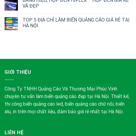
BẢNG HIỆU, HỘP ĐÈN HIFLEX – HỘP ĐÈN GIÁ RẺ
VÀ ĐẸP
TOP 5 ĐỊA CHỈ LÀM BIỂN QUẢNG CÁO GIÁ RẺ TẠI
HÀ NỘI
GIỚI THIỆU
Công Ty TNHH Quảng Cáo Và Thương Mại Phúc Vinh
chuyên tư vấn làm biển quảng cáo đẹp tại Hà Nội. Thiết kế,
thi công biển quảng cáo led, biển quảng cáo chữ nỗi, biển
alu, in trên mọi chất liệu, đảm bảo giá rẻ nhất tại Hà Nội.
LIÊN HỆ