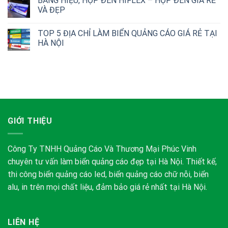
BẢNG HIỆU, HỘP ĐÈN HIFLEX – HỘP ĐÈN GIÁ RẺ
VÀ ĐẸP
TOP 5 ĐỊA CHỈ LÀM BIỂN QUẢNG CÁO GIÁ RẺ TẠI
HÀ NỘI
GIỚI THIỆU
Công Ty TNHH Quảng Cáo Và Thương Mại Phúc Vinh
chuyên tư vấn làm biển quảng cáo đẹp tại Hà Nội. Thiết kế,
thi công biển quảng cáo led, biển quảng cáo chữ nỗi, biển
alu, in trên mọi chất liệu, đảm bảo giá rẻ nhất tại Hà Nội.
LIÊN HỆ