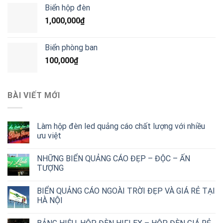
Biển hộp đèn
1,000,000
₫
Biển phòng ban
100,000
₫
BÀI VIẾT MỚI
Làm hộp đèn led quảng cáo chất lượng với nhiều
ưu việt
NHỮNG BIỂN QUẢNG CÁO ĐẸP – ĐỘC – ẤN
TƯỢNG
BIỂN QUẢNG CÁO NGOÀI TRỜI ĐẸP VÀ GIÁ RẺ TẠI
HÀ NỘI