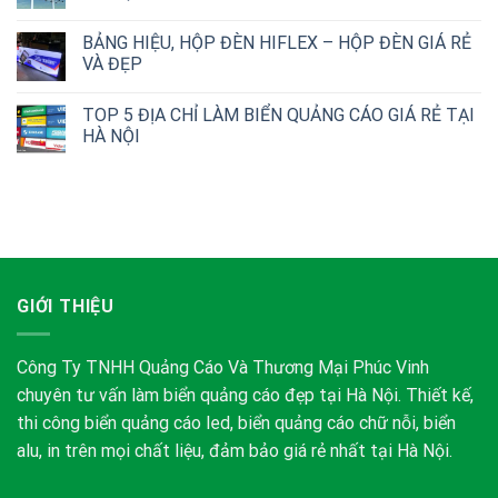
BẢNG HIỆU, HỘP ĐÈN HIFLEX – HỘP ĐÈN GIÁ RẺ
VÀ ĐẸP
TOP 5 ĐỊA CHỈ LÀM BIỂN QUẢNG CÁO GIÁ RẺ TẠI
HÀ NỘI
GIỚI THIỆU
Công Ty TNHH Quảng Cáo Và Thương Mại Phúc Vinh
chuyên tư vấn làm biển quảng cáo đẹp tại Hà Nội. Thiết kế,
thi công biển quảng cáo led, biển quảng cáo chữ nỗi, biển
alu, in trên mọi chất liệu, đảm bảo giá rẻ nhất tại Hà Nội.