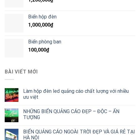
Biển hộp đèn
1,000,000
₫
Biển phòng ban
100,000
₫
BÀI VIẾT MỚI
Làm hộp đèn led quảng cáo chất lượng với nhiều
ưu việt
NHỮNG BIỂN QUẢNG CÁO ĐẸP – ĐỘC – ẤN
TƯỢNG
BIỂN QUẢNG CÁO NGOÀI TRỜI ĐẸP VÀ GIÁ RẺ TẠI
HÀ NỘI