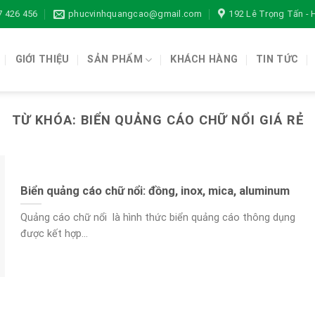
7 426 456
phucvinhquangcao@gmail.com
192 Lê Trọng Tấn -
GIỚI THIỆU
SẢN PHẨM
KHÁCH HÀNG
TIN TỨC
TỪ KHÓA:
BIỂN QUẢNG CÁO CHỮ NỔI GIÁ RẺ
Biển quảng cáo chữ nổi: đồng, inox, mica, aluminum
Quảng cáo chữ nổi là hình thức biển quảng cáo thông dụng
được kết hợp...