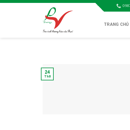
Skip
098
to
content
TRANG CHỦ
24
Th8