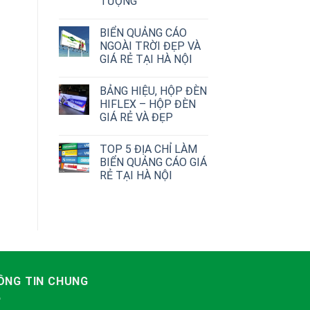
TƯỢNG
BIỂN QUẢNG CÁO
NGOÀI TRỜI ĐẸP VÀ
GIÁ RẺ TẠI HÀ NỘI
BẢNG HIỆU, HỘP ĐÈN
HIFLEX – HỘP ĐÈN
GIÁ RẺ VÀ ĐẸP
TOP 5 ĐỊA CHỈ LÀM
BIỂN QUẢNG CÁO GIÁ
RẺ TẠI HÀ NỘI
ÔNG TIN CHUNG