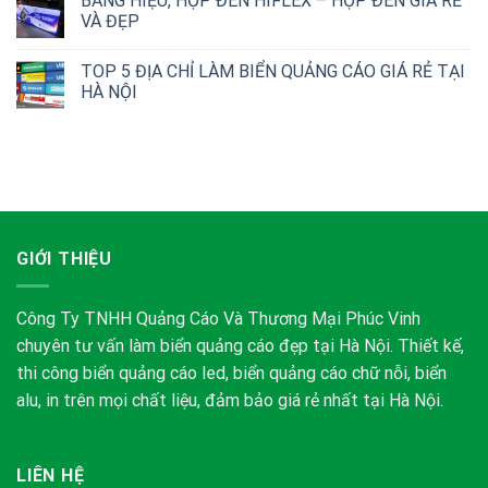
BẢNG HIỆU, HỘP ĐÈN HIFLEX – HỘP ĐÈN GIÁ RẺ
VÀ ĐẸP
TOP 5 ĐỊA CHỈ LÀM BIỂN QUẢNG CÁO GIÁ RẺ TẠI
HÀ NỘI
GIỚI THIỆU
Công Ty TNHH Quảng Cáo Và Thương Mại Phúc Vinh
chuyên tư vấn làm biển quảng cáo đẹp tại Hà Nội. Thiết kế,
thi công biển quảng cáo led, biển quảng cáo chữ nỗi, biển
alu, in trên mọi chất liệu, đảm bảo giá rẻ nhất tại Hà Nội.
LIÊN HỆ