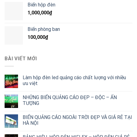
Biển hộp đèn
1,000,000
₫
Biển phòng ban
100,000
₫
BÀI VIẾT MỚI
Làm hộp đèn led quảng cáo chất lượng với nhiều
ưu việt
NHỮNG BIỂN QUẢNG CÁO ĐẸP – ĐỘC – ẤN
TƯỢNG
BIỂN QUẢNG CÁO NGOÀI TRỜI ĐẸP VÀ GIÁ RẺ TẠI
HÀ NỘI