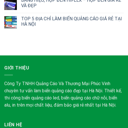
BẢNG HIỆU, HỘP ĐÈN HIFLEX – HỘP ĐÈN GIÁ RẺ
VÀ ĐẸP
TOP 5 ĐỊA CHỈ LÀM BIỂN QUẢNG CÁO GIÁ RẺ TẠI
HÀ NỘI
GIỚI THIỆU
Công Ty TNHH Quảng Cáo Và Thương Mại Phúc Vinh
chuyên tư vấn làm biển quảng cáo đẹp tại Hà Nội. Thiết kế,
thi công biển quảng cáo led, biển quảng cáo chữ nỗi, biển
alu, in trên mọi chất liệu, đảm bảo giá rẻ nhất tại Hà Nội.
LIÊN HỆ