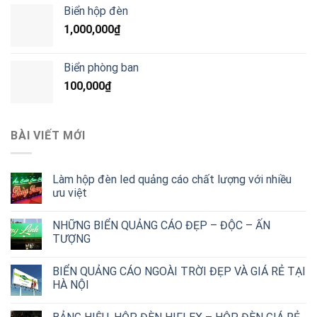
Biển hộp đèn
1,000,000
₫
Biển phòng ban
100,000
₫
BÀI VIẾT MỚI
Làm hộp đèn led quảng cáo chất lượng với nhiều
ưu việt
NHỮNG BIỂN QUẢNG CÁO ĐẸP – ĐỘC – ẤN
TƯỢNG
BIỂN QUẢNG CÁO NGOÀI TRỜI ĐẸP VÀ GIÁ RẺ TẠI
HÀ NỘI