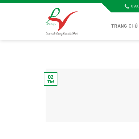
Skip
098
to
content
TRANG CHỦ
02
Th6