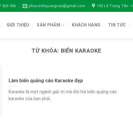
7 426 456
phucvinhquangcao@gmail.com
192 Lê Trọng Tấn -
GIỚI THIỆU
SẢN PHẨM
KHÁCH HÀNG
TIN TỨC
TỪ KHÓA:
BIỂN KARAOKE
Làm biển quảng cáo Karaoke đẹp
Karaoke là một ngành giải trí mà đòi hỏi biển quảng cáo
karaoke của bạn phải...