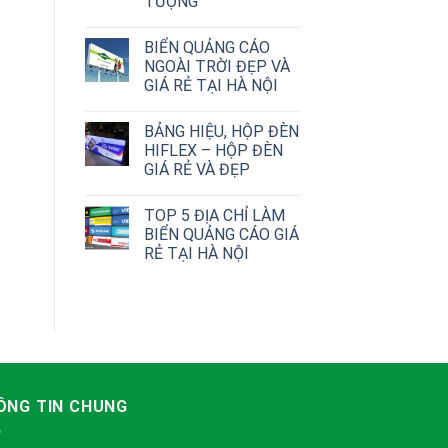
TƯỢNG
BIỂN QUẢNG CÁO
NGOÀI TRỜI ĐẸP VÀ
GIÁ RẺ TẠI HÀ NỘI
BẢNG HIỆU, HỘP ĐÈN
HIFLEX – HỘP ĐÈN
GIÁ RẺ VÀ ĐẸP
TOP 5 ĐỊA CHỈ LÀM
BIỂN QUẢNG CÁO GIÁ
RẺ TẠI HÀ NỘI
ÔNG TIN CHUNG