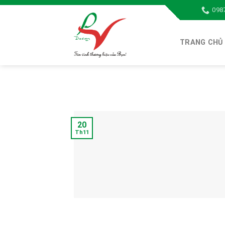
Skip
098
to
content
TRANG CHỦ
20
Th11