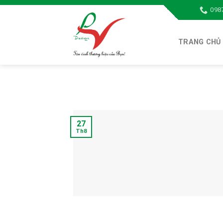
Skip
098
to
content
TRANG CHỦ
27
Th8