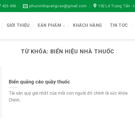
7 426 456
phucvinhquangcao@gmail.com
192 Lê Trọng Tấn -
GIỚI THIỆU
SẢN PHẨM
KHÁCH HÀNG
TIN TỨC
TỪ KHÓA:
BIỂN HIỆU NHÀ THUỐC
Biển quảng cáo quầy thuốc
Tài sản quý giá nhất của mỗi con người đó chính là sức khỏe.
Chính...