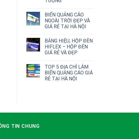
TƯỢNG
BIỂN QUẢNG CÁO
NGOÀI TRỜI ĐẸP VÀ
GIÁ RẺ TẠI HÀ NỘI
BẢNG HIỆU, HỘP ĐÈN
HIFLEX – HỘP ĐÈN
GIÁ RẺ VÀ ĐẸP
TOP 5 ĐỊA CHỈ LÀM
BIỂN QUẢNG CÁO GIÁ
RẺ TẠI HÀ NỘI
ÔNG TIN CHUNG