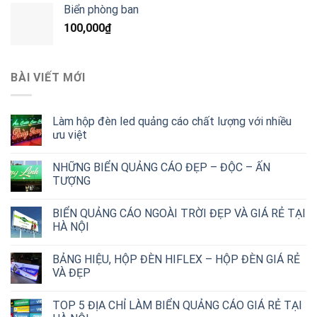
Biển phòng ban
100,000
₫
BÀI VIẾT MỚI
Làm hộp đèn led quảng cáo chất lượng với nhiều
ưu việt
NHỮNG BIỂN QUẢNG CÁO ĐẸP – ĐỘC – ẤN
TƯỢNG
BIỂN QUẢNG CÁO NGOÀI TRỜI ĐẸP VÀ GIÁ RẺ TẠI
HÀ NỘI
BẢNG HIỆU, HỘP ĐÈN HIFLEX – HỘP ĐÈN GIÁ RẺ
VÀ ĐẸP
TOP 5 ĐỊA CHỈ LÀM BIỂN QUẢNG CÁO GIÁ RẺ TẠI