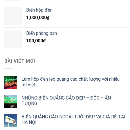
Biển hộp đèn
1,000,000
₫
Biển phòng ban
100,000
₫
BÀI VIẾT MỚI
Làm hộp đèn led quảng cáo chất lượng với nhiều
ưu việt
NHỮNG BIỂN QUẢNG CÁO ĐẸP – ĐỘC – ẤN
TƯỢNG
BIỂN QUẢNG CÁO NGOÀI TRỜI ĐẸP VÀ GIÁ RẺ TẠI
HÀ NỘI