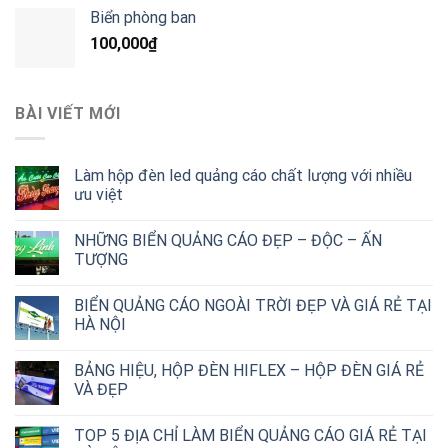
Biển phòng ban
100,000
₫
BÀI VIẾT MỚI
Làm hộp đèn led quảng cáo chất lượng với nhiều
ưu việt
NHỮNG BIỂN QUẢNG CÁO ĐẸP – ĐỘC – ẤN
TƯỢNG
BIỂN QUẢNG CÁO NGOÀI TRỜI ĐẸP VÀ GIÁ RẺ TẠI
HÀ NỘI
BẢNG HIỆU, HỘP ĐÈN HIFLEX – HỘP ĐÈN GIÁ RẺ
VÀ ĐẸP
TOP 5 ĐỊA CHỈ LÀM BIỂN QUẢNG CÁO GIÁ RẺ TẠI