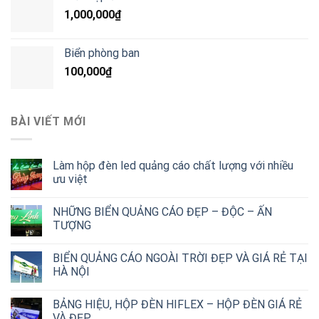
1,000,000
₫
Biển phòng ban
100,000
₫
BÀI VIẾT MỚI
Làm hộp đèn led quảng cáo chất lượng với nhiều
ưu việt
NHỮNG BIỂN QUẢNG CÁO ĐẸP – ĐỘC – ẤN
TƯỢNG
BIỂN QUẢNG CÁO NGOÀI TRỜI ĐẸP VÀ GIÁ RẺ TẠI
HÀ NỘI
BẢNG HIỆU, HỘP ĐÈN HIFLEX – HỘP ĐÈN GIÁ RẺ
VÀ ĐẸP