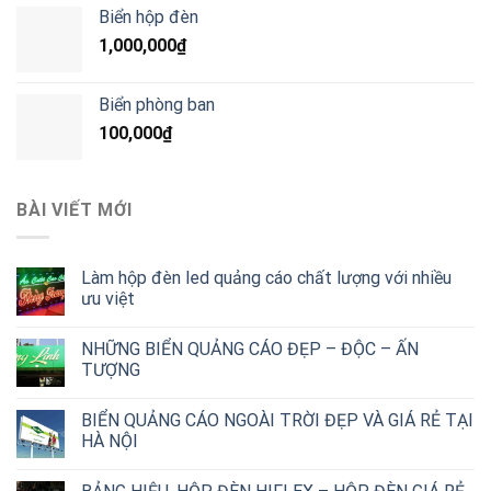
Biển hộp đèn
1,000,000
₫
Biển phòng ban
100,000
₫
BÀI VIẾT MỚI
Làm hộp đèn led quảng cáo chất lượng với nhiều
ưu việt
NHỮNG BIỂN QUẢNG CÁO ĐẸP – ĐỘC – ẤN
TƯỢNG
BIỂN QUẢNG CÁO NGOÀI TRỜI ĐẸP VÀ GIÁ RẺ TẠI
HÀ NỘI