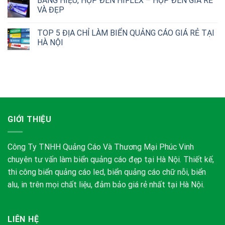
BẢNG HIỆU, HỘP ĐÈN HIFLEX – HỘP ĐÈN GIÁ RẺ
VÀ ĐẸP
TOP 5 ĐỊA CHỈ LÀM BIỂN QUẢNG CÁO GIÁ RẺ TẠI
HÀ NỘI
GIỚI THIỆU
Công Ty TNHH Quảng Cáo Và Thương Mại Phúc Vinh
chuyên tư vấn làm biển quảng cáo đẹp tại Hà Nội. Thiết kế,
thi công biển quảng cáo led, biển quảng cáo chữ nỗi, biển
alu, in trên mọi chất liệu, đảm bảo giá rẻ nhất tại Hà Nội.
LIÊN HỆ