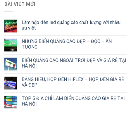
BÀI VIẾT MỚI
Làm hộp đèn led quảng cáo chất lượng với nhiều
ưu việt
NHỮNG BIỂN QUẢNG CÁO ĐẸP – ĐỘC – ẤN
TƯỢNG
BIỂN QUẢNG CÁO NGOÀI TRỜI ĐẸP VÀ GIÁ RẺ TẠI
HÀ NỘI
BẢNG HIỆU, HỘP ĐÈN HIFLEX – HỘP ĐÈN GIÁ RẺ
VÀ ĐẸP
TOP 5 ĐỊA CHỈ LÀM BIỂN QUẢNG CÁO GIÁ RẺ TẠI
HÀ NỘI