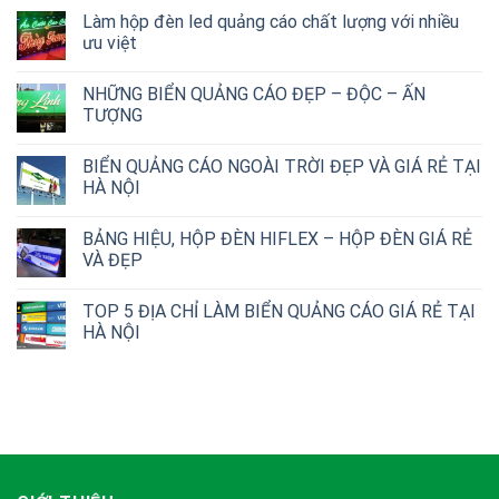
Làm hộp đèn led quảng cáo chất lượng với nhiều
ưu việt
NHỮNG BIỂN QUẢNG CÁO ĐẸP – ĐỘC – ẤN
TƯỢNG
BIỂN QUẢNG CÁO NGOÀI TRỜI ĐẸP VÀ GIÁ RẺ TẠI
HÀ NỘI
BẢNG HIỆU, HỘP ĐÈN HIFLEX – HỘP ĐÈN GIÁ RẺ
VÀ ĐẸP
TOP 5 ĐỊA CHỈ LÀM BIỂN QUẢNG CÁO GIÁ RẺ TẠI
HÀ NỘI