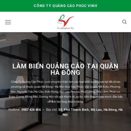
Skip
CÔNG TY QUẢNG CÁO PHÚC VINH
to
content
LÀM BIỂN QUẢNG CÁO TẠI QUẬN
HÀ ĐÔNG
Công Ty Quảng Cáo Phúc Vinh chuyên nhận làm các loại biển quảng cáo tại tất cả các
phường/xã thuộc quận Hà Đông– Hà Nội như: Vạn Phúc, Văn Quán, Yết Kiêu, Phương
Mai, Nguyễn Trãi, Hà Cầu, Kiến Hưng, Mộ Lao, Phú La, Phú Lương, Phú Lãm, Phúc La,
Biên Giang, Đồng Mai, Dương Nội với giá thành rẻ, uy tin, bền đẹp, có bảo hành, đảo bảo
sẽ làm hài lòng khách hàng.
Hotline:
0987 426 456
– Địa chỉ:
50, Phố Thanh Bình, Mộ Lao, Hà Đông, Hà
Nội.