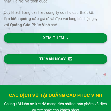
nhất Hà Nội và toàn quốc.
Quý khách hàng cá nhân, công ty có nhu cầu thiết kế,
làm
biển quảng cáo
giá rẻ và đẹp vui lòng liên hệ ngay
với
Quảng Cáo Phúc Vinh
nhé.
XEM THÊM
TƯ VẤN NGAY
CÁC DỊCH VỤ TẠI QUẢNG CÁO PHÚC VINH
Chúng tôi luôn nỗ lực để mang đến những sản phẩm và dịch
vụ tốt nhất cho khách hàng